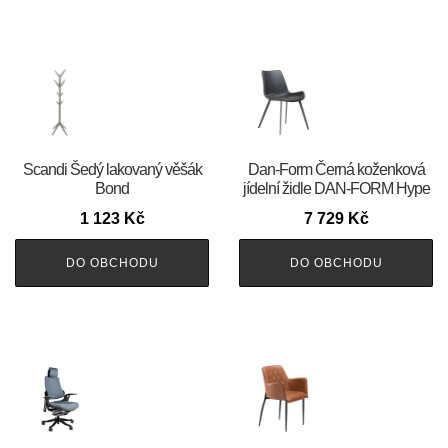
Scandi Šedý lakovaný věšák
​​​​​Dan-Form Černá koženková
Bond
jídelní židle DAN-FORM Hype
1 123
Kč
7 729
Kč
DO OBCHODU
DO OBCHODU