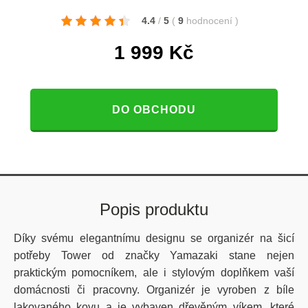
4.4
/
5
(
9
hodnocení
)
1 999
Kč
DO OBCHODU
Popis produktu
Díky svému elegantnímu designu se organizér na šicí
potřeby Tower od značky Yamazaki stane nejen
praktickým pomocníkem, ale i stylovým doplňkem vaší
domácnosti či pracovny. Organizér je vyroben z bíle
lakovaného kovu a je vybaven dřevěným víkem, které