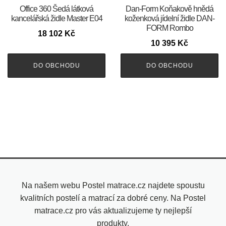
Office 360 Šedá látková
​​​​​Dan-Form Koňakově hnědá
kancelářská židle Master E04
koženková jídelní židle DAN-
FORM Rombo
18 102
Kč
10 395
Kč
DO OBCHODU
DO OBCHODU
Na našem webu Postel matrace.cz najdete spoustu
kvalitních postelí a matrací za dobré ceny. Na Postel
matrace.cz pro vás aktualizujeme ty nejlepší
produkty.