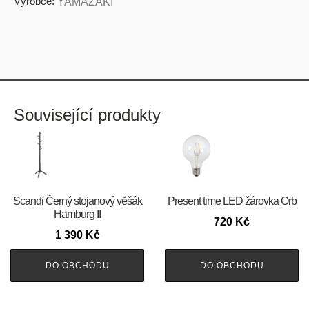
Výrobce:
YAMAZAKI
Související produkty
Scandi Černý stojanový věšák
Present time LED žárovka Orb
Hamburg II
720
Kč
1 390
Kč
DO OBCHODU
DO OBCHODU