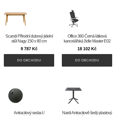
Scandi Přírodní dubový jídelní
Office 360 Černá látková
stůl Nagy 150 x 80 cm
kancelářská židle Master E02
9 787
Kč
18 102
Kč
DO OBCHODU
DO OBCHODU
Antracitový sedací /
Nardi Antracitově šedý plastový