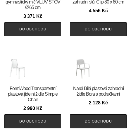
gymnastický míč VLUV STOV
zahradní stůl Clip 80 x 80 cm
Ø 65 cm
4 556
Kč
3 371
Kč
DO OBCHODU
DO OBCHODU
FormWood Transparentní
Nardi Bílá plastová zahradní
plastová jídelní židle Simple
židle Bora s područkami
Chair
2 128
Kč
2 990
Kč
DO OBCHODU
DO OBCHODU