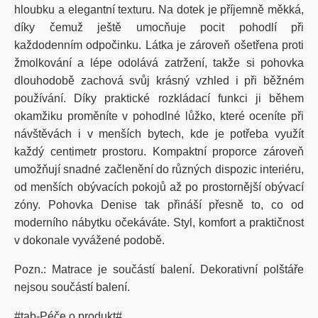
hloubku a elegantní texturu. Na dotek je příjemně měkká,
díky čemuž ještě umocňuje pocit pohodlí při
každodenním odpočinku. Látka je zároveň ošetřena proti
žmolkování a lépe odolává zatržení, takže si pohovka
dlouhodobě zachová svůj krásný vzhled i při běžném
používání. Díky praktické rozkládací funkci ji během
okamžiku proměníte v pohodlné lůžko, které oceníte při
návštěvách i v menších bytech, kde je potřeba využít
každý centimetr prostoru. Kompaktní proporce zároveň
umožňují snadné začlenění do různých dispozic interiéru,
od menších obývacích pokojů až po prostornější obývací
zóny. Pohovka Denise tak přináší přesně to, co od
moderního nábytku očekáváte. Styl, komfort a praktičnost
v dokonale vyvážené podobě.
Pozn.: Matrace je součástí balení. Dekorativní polštáře
nejsou součástí balení.
#tab-Péče o produkt#