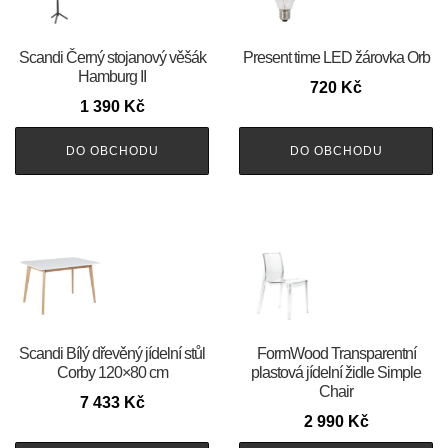
Scandi Černý stojanový věšák
Present time LED žárovka Orb
Hamburg II
720
Kč
1 390
Kč
DO OBCHODU
DO OBCHODU
Scandi Bílý dřevěný jídelní stůl
FormWood Transparentní
Corby 120×80 cm
plastová jídelní židle Simple
Chair
7 433
Kč
2 990
Kč