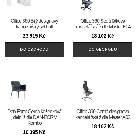
Office 360 Bílý designový
Office 360 Šedá látková
kancelářský set Loft
kancelářská židle Master E04
23 915
Kč
18 102
Kč
DO OBCHODU
DO OBCHODU
​​​​​Dan-Form Černá koženková
Office 360 Černá designová
jídelní židle DAN-FORM
kancelářská židle Master A02
Rombo
18 102
Kč
10 395
Kč