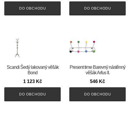
DO OBCHODU
DO OBCHODU
Scandi Šedý lakovaný věšák
Present time Barevný nástěnný
Bond
věšák Arfus II.
1 123
Kč
546
Kč
DO OBCHODU
DO OBCHODU