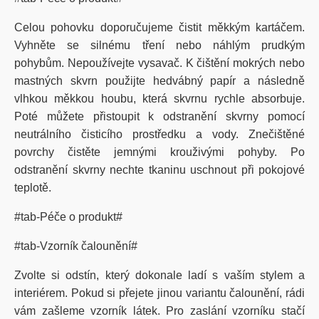
Celou pohovku doporučujeme čistit měkkým kartáčem.
Vyhněte se silnému tření nebo náhlým prudkým
pohybům. Nepoužívejte vysavač. K čištění mokrých nebo
mastných skvrn použijte hedvábný papír a následně
vlhkou měkkou houbu, která skvrnu rychle absorbuje.
Poté můžete přistoupit k odstranění skvrny pomocí
neutrálního čisticího prostředku a vody. Znečištěné
povrchy čistěte jemnými krouživými pohyby. Po
odstranění skvrny nechte tkaninu uschnout při pokojové
teplotě.
#tab-Péče o produkt#
#tab-Vzorník čalounění#
Zvolte si odstín, který dokonale ladí s vaším stylem a
interiérem. Pokud si přejete jinou variantu čalounění, rádi
vám zašleme vzorník látek. Pro zaslání vzorníku stačí