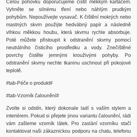
Celou pohovku doporučujeme čistit měkkým kartáčem.
Vyhněte se silnému tření nebo náhlým prudkým
pohybům. Nepoužívejte vysavač. K čištění mokrých nebo
mastných skvrn použijte hedvábný papír a následně
vlhkou měkkou houbu, která skvrnu rychle absorbuje.
Poté můžete přistoupit k odstranění skvrny pomocí
neutrálního čisticího prostředku a vody. Znečištěné
povrchy čistěte jemnými krouživými pohyby. Po
odstranění skvrny nechte tkaninu uschnout při pokojové
teplotě.
#tab-Péče o produkt#
#tab-Vzorník čalounění#
Zvolte si odstín, který dokonale ladí s vaším stylem a
interiérem. Pokud si přejete jinou variantu čalounění, rádi
vám zašleme vzorník látek. Pro zaslání vzorníku stačí
kontaktovat naši zákaznickou podporu na chatu, telefonu