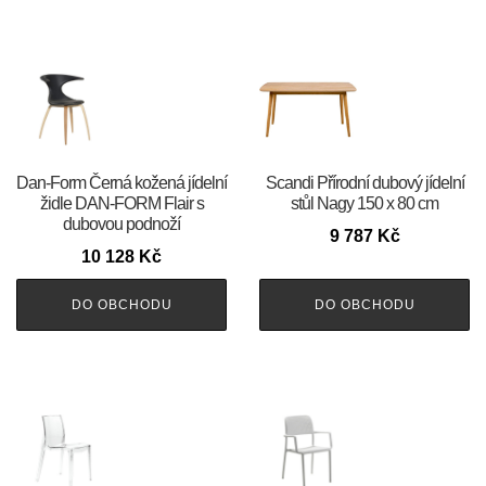
​​​​​Dan-Form Černá kožená jídelní
Scandi Přírodní dubový jídelní
židle DAN-FORM Flair s
stůl Nagy 150 x 80 cm
dubovou podnoží
9 787
Kč
10 128
Kč
DO OBCHODU
DO OBCHODU