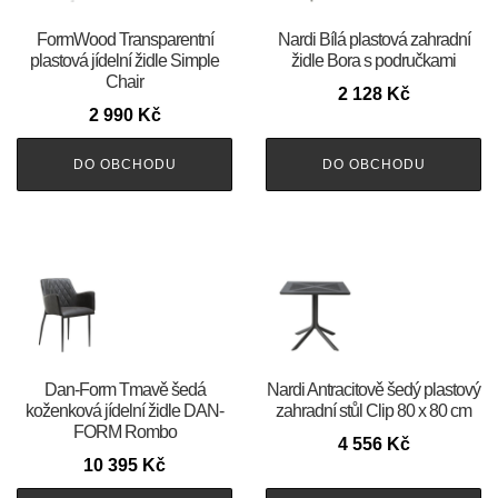
FormWood Transparentní
Nardi Bílá plastová zahradní
plastová jídelní židle Simple
židle Bora s područkami
Chair
2 128
Kč
2 990
Kč
DO OBCHODU
DO OBCHODU
​​​​​Dan-Form Tmavě šedá
Nardi Antracitově šedý plastový
koženková jídelní židle DAN-
zahradní stůl Clip 80 x 80 cm
FORM Rombo
4 556
Kč
10 395
Kč