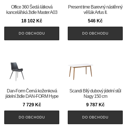
Office 360 Šedá látková
Present time Barevný nástěnný
kancelářská židle Master A03
věšák Arfus II.
18 102
Kč
546
Kč
DO OBCHODU
DO OBCHODU
​​​​​Dan-Form Černá koženková
Scandi Bílý dubový jídelní stůl
jídelní židle DAN-FORM Hype
Nagy 150 cm
7 729
Kč
9 787
Kč
DO OBCHODU
DO OBCHODU