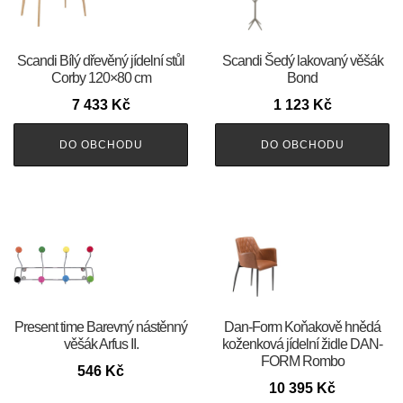
Scandi Bílý dřevěný jídelní stůl
Scandi Šedý lakovaný věšák
Corby 120×80 cm
Bond
7 433
Kč
1 123
Kč
DO OBCHODU
DO OBCHODU
Present time Barevný nástěnný
​​​​​Dan-Form Koňakově hnědá
věšák Arfus II.
koženková jídelní židle DAN-
FORM Rombo
546
Kč
10 395
Kč