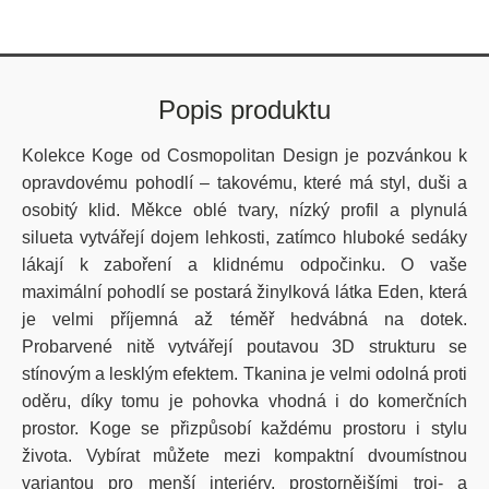
Popis produktu
Kolekce Koge od Cosmopolitan Design je pozvánkou k
opravdovému pohodlí – takovému, které má styl, duši a
osobitý klid. Měkce oblé tvary, nízký profil a plynulá
silueta vytvářejí dojem lehkosti, zatímco hluboké sedáky
lákají k zaboření a klidnému odpočinku. O vaše
maximální pohodlí se postará žinylková látka Eden, která
je velmi příjemná až téměř hedvábná na dotek.
Probarvené nitě vytvářejí poutavou 3D strukturu se
stínovým a lesklým efektem. Tkanina je velmi odolná proti
oděru, díky tomu je pohovka vhodná i do komerčních
prostor. Koge se přizpůsobí každému prostoru i stylu
života. Vybírat můžete mezi kompaktní dvoumístnou
variantou pro menší interiéry, prostornějšími troj- a