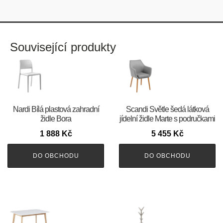
Související produkty
Nardi Bílá plastová zahradní
Scandi Světle šedá látková
židle Bora
jídelní židle Marte s područkami
1 888
Kč
5 455
Kč
DO OBCHODU
DO OBCHODU