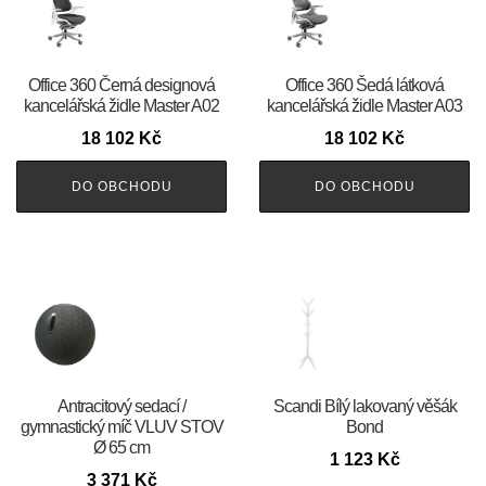
Office 360 Černá designová
Office 360 Šedá látková
kancelářská židle Master A02
kancelářská židle Master A03
18 102
Kč
18 102
Kč
DO OBCHODU
DO OBCHODU
Antracitový sedací /
Scandi Bílý lakovaný věšák
gymnastický míč VLUV STOV
Bond
Ø 65 cm
1 123
Kč
3 371
Kč