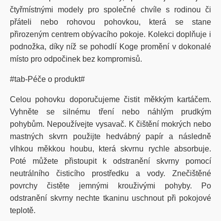
čtyřmístnými modely pro společné chvíle s rodinou či
přáteli nebo rohovou pohovkou, která se stane
přirozeným centrem obývacího pokoje. Kolekci doplňuje i
podnožka, díky níž se pohodlí Koge promění v dokonalé
místo pro odpočinek bez kompromisů.
#tab-Péče o produkt#
Celou pohovku doporučujeme čistit měkkým kartáčem.
Vyhněte se silnému tření nebo náhlým prudkým
pohybům. Nepoužívejte vysavač. K čištění mokrých nebo
mastných skvrn použijte hedvábný papír a následně
vlhkou měkkou houbu, která skvrnu rychle absorbuje.
Poté můžete přistoupit k odstranění skvrny pomocí
neutrálního čisticího prostředku a vody. Znečištěné
povrchy čistěte jemnými krouživými pohyby. Po
odstranění skvrny nechte tkaninu uschnout při pokojové
teplotě.