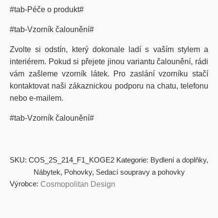
#tab-Péče o produkt#
#tab-Vzorník čalounění#
Zvolte si odstín, který dokonale ladí s vaším stylem a
interiérem. Pokud si přejete jinou variantu čalounění, rádi
vám zašleme vzorník látek. Pro zaslání vzorníku stačí
kontaktovat naši zákaznickou podporu na chatu, telefonu
nebo e-mailem.
#tab-Vzorník čalounění#
SKU:
COS_2S_214_F1_KOGE2
Kategorie:
Bydlení a doplňky
,
Nábytek
,
Pohovky
,
Sedací soupravy a pohovky
Výrobce:
Cosmopolitan Design