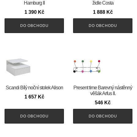
Hamburg II
židle Costa
1 390
Kč
1 888
Kč
DO OBCHODU
DO OBCHODU
Scandi Bílý noční stolek Alison
Present time Barevný nástěnný
věšák Arfus II.
1 657
Kč
546
Kč
DO OBCHODU
DO OBCHODU