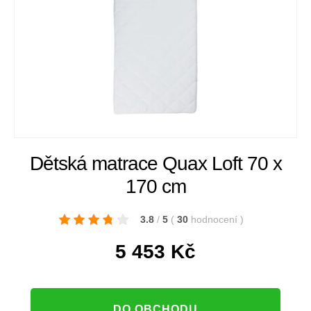
Dětská matrace Quax Loft 70 x
170 cm
3.8
/
5
(
30
hodnocení
)
5 453
Kč
DO OBCHODU