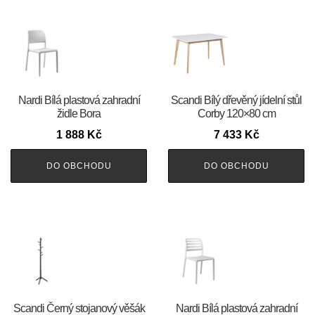
Nardi Bílá plastová zahradní
Scandi Bílý dřevěný jídelní stůl
židle Bora
Corby 120×80 cm
1 888
Kč
7 433
Kč
DO OBCHODU
DO OBCHODU
Scandi Černý stojanový věšák
Nardi Bílá plastová zahradní