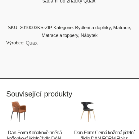
sadami od značky Quax.
SKU:
2010003KS-ZIP
Kategorie:
Bydlení a doplňky
,
Matrace
,
Matrace a toppery
,
Nábytek
Výrobce:
Quax
Související produkty
​​​​​Dan-Form Koňakově hnědá
​​​​​Dan-Form Černá kožená jídelní
koženková jídelní židle DAN-
židle DAN-FORM Flair s