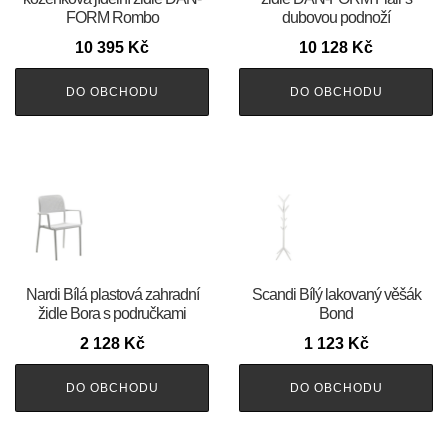
FORM Rombo
dubovou podnoží
10 395
Kč
10 128
Kč
DO OBCHODU
DO OBCHODU
Nardi Bílá plastová zahradní
Scandi Bílý lakovaný věšák
židle Bora s područkami
Bond
2 128
Kč
1 123
Kč
DO OBCHODU
DO OBCHODU