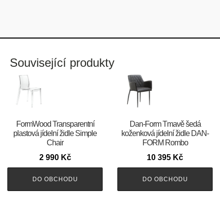
Související produkty
FormWood Transparentní
​​​​​Dan-Form Tmavě šedá
plastová jídelní židle Simple
koženková jídelní židle DAN-
Chair
FORM Rombo
2 990
Kč
10 395
Kč
DO OBCHODU
DO OBCHODU