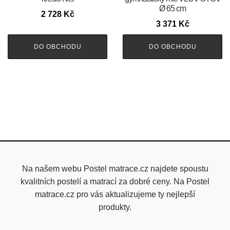
Ø 65 cm
2 728
Kč
3 371
Kč
DO OBCHODU
DO OBCHODU
Na našem webu Postel matrace.cz najdete spoustu
kvalitních postelí a matrací za dobré ceny. Na Postel
matrace.cz pro vás aktualizujeme ty nejlepší
produkty.