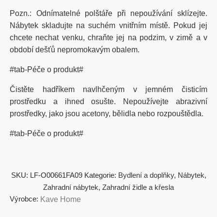
Pozn.: Odnímatelné polštáře při nepoužívání sklízejte.
Nábytek skladujte na suchém vnitřním místě. Pokud jej
chcete nechat venku, chraňte jej na podzim, v zimě a v
období dešťů nepromokavým obalem.
#tab-Péče o produkt#
Čistěte hadříkem navlhčeným v jemném čisticím
prostředku a ihned osušte. Nepoužívejte abrazivní
prostředky, jako jsou acetony, bělidla nebo rozpouštědla.
#tab-Péče o produkt#
SKU:
LF-O00661FA09
Kategorie:
Bydlení a doplňky
,
Nábytek
,
Zahradní nábytek
,
Zahradní židle a křesla
Výrobce:
Kave Home