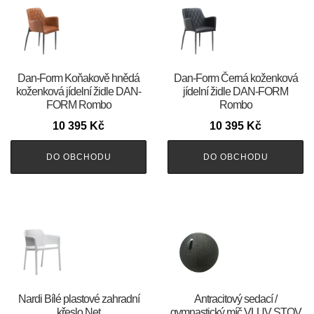
​​​​​Dan-Form Koňakově hnědá
​​​​​Dan-Form Černá koženková
koženková jídelní židle DAN-
jídelní židle DAN-FORM
FORM Rombo
Rombo
10 395
Kč
10 395
Kč
DO OBCHODU
DO OBCHODU
Nardi Bílé plastové zahradní
Antracitový sedací /
křeslo Net
gymnastický míč VLUV STOV