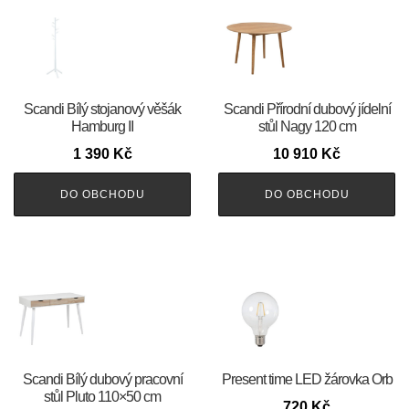
Scandi Bílý stojanový věšák
Scandi Přírodní dubový jídelní
Hamburg II
stůl Nagy 120 cm
1 390
Kč
10 910
Kč
DO OBCHODU
DO OBCHODU
Scandi Bílý dubový pracovní
Present time LED žárovka Orb
stůl Pluto 110×50 cm
720
Kč