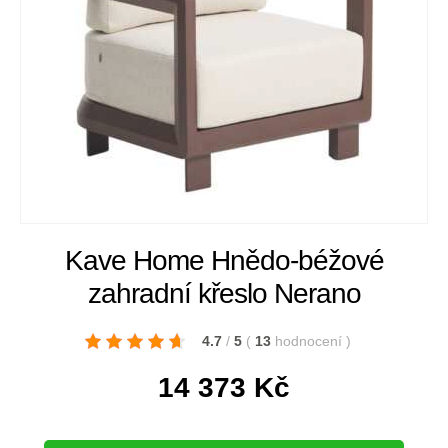
Kave Home Hnědo-béžové
zahradní křeslo Nerano
4.7
/
5
(
13
hodnocení
)
14 373
Kč