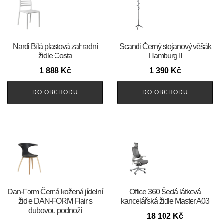
Nardi Bílá plastová zahradní
Scandi Černý stojanový věšák
židle Costa
Hamburg II
1 888
Kč
1 390
Kč
DO OBCHODU
DO OBCHODU
​​​​​Dan-Form Černá kožená jídelní
Office 360 Šedá látková
židle DAN-FORM Flair s
kancelářská židle Master A03
dubovou podnoží
18 102
Kč