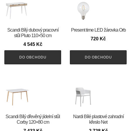
Scandi Bílý dubový pracovní
Present time LED žárovka Orb
stůl Pluto 110×50 cm
720
Kč
4 545
Kč
DO OBCHODU
DO OBCHODU
Scandi Bílý dřevěný jídelní stůl
Nardi Bílé plastové zahradní
Corby 120×80 cm
křeslo Net
7 433
Kč
2 728
Kč