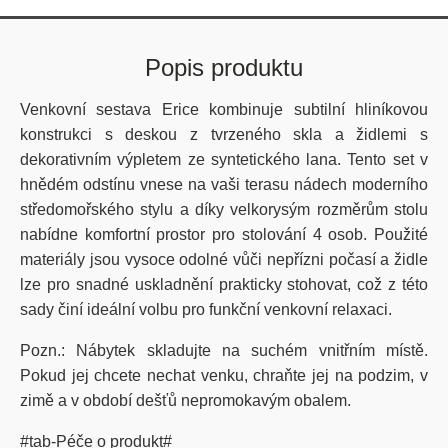
Popis produktu
Venkovní sestava Erice kombinuje subtilní hliníkovou
konstrukci s deskou z tvrzeného skla a židlemi s
dekorativním výpletem ze syntetického lana. Tento set v
hnědém odstínu vnese na vaši terasu nádech moderního
středomořského stylu a díky velkorysým rozměrům stolu
nabídne komfortní prostor pro stolování 4 osob. Použité
materiály jsou vysoce odolné vůči nepřízni počasí a židle
lze pro snadné uskladnění prakticky stohovat, což z této
sady činí ideální volbu pro funkční venkovní relaxaci.
Pozn.: Nábytek skladujte na suchém vnitřním místě.
Pokud jej chcete nechat venku, chraňte jej na podzim, v
zimě a v období dešťů nepromokavým obalem.
#tab-Péče o produkt#