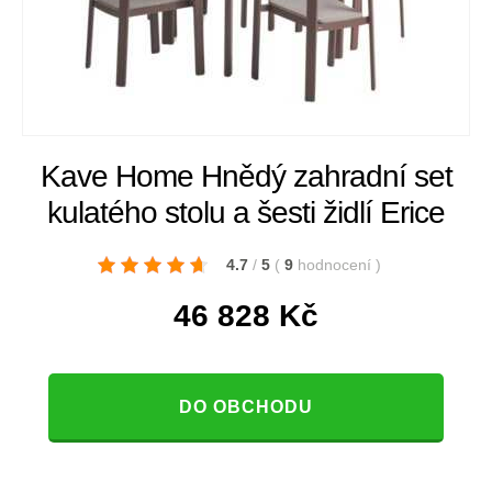
Kave Home Hnědý zahradní set
kulatého stolu a šesti židlí Erice
4.7
/
5
(
9
hodnocení
)
46 828
Kč
DO OBCHODU