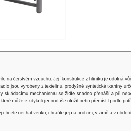
le na čerstvém vzduchu. Její konstrukce z hliníku je odolná vůč
dlo jsou vyrobeny z textelinu, prodyšné syntetické tkaniny urče
íky skládacímu mechanismu se židle snadno přenáší a při nep
, které můžete kdykoli jednoduše uložit nebo přemístit podle pot
ej chcete nechat venku, chraňte jej na podzim, v zimě a v obd