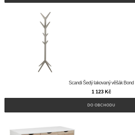
Scandi Šedý lakovaný věšák Bond
1 123
Kč
DO OBCHODU