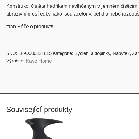
Konstrukci čistěte hadříkem navlhčeným v jemném čisticím
abrazivní prostředky, jako jsou acetony, bělidla nebo rozpouš
#tab-Péče o produkt#
SKU:
LF-O00682TL15
Kategorie:
Bydlení a doplňky
,
Nábytek
,
Zah
Výrobce:
Kave Home
Související produkty