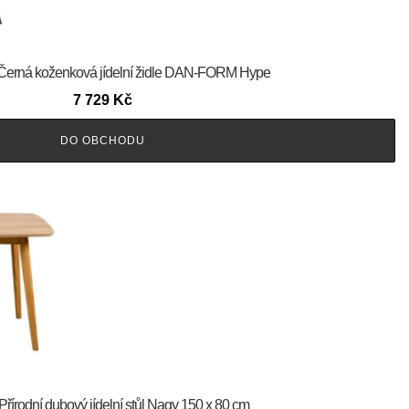
rm Černá koženková jídelní židle DAN-FORM Hype
7 729
Kč
DO OBCHODU
Přírodní dubový jídelní stůl Nagy 150 x 80 cm