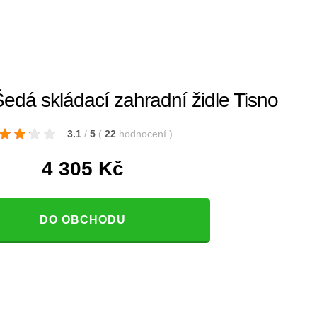
dá skládací zahradní židle Tisno
3.1
/
5
(
22
hodnocení
)
4 305
Kč
DO OBCHODU