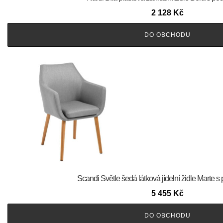
2 128
Kč
DO OBCHODU
Scandi Světle šedá látková jídelní židle Marte 
5 455
Kč
DO OBCHODU