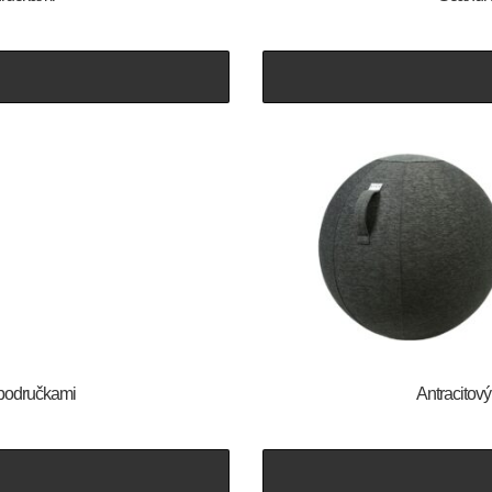
s područkami
Antracitov