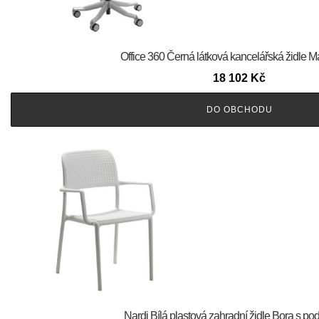
Office 360 Černá látková kancelářská židle M
18 102
Kč
DO OBCHODU
Nardi Bílá plastová zahradní židle Bora s p