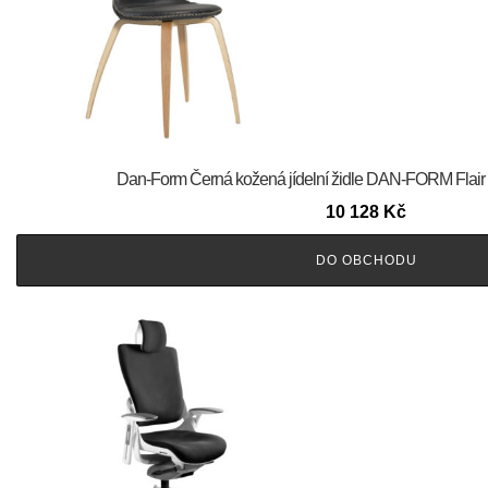
​​​​​Dan-Form Černá kožená jídelní židle DAN-FORM Flai
10 128
Kč
DO OBCHODU