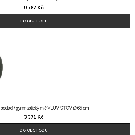
9 787
Kč
DO OBCHODU
ý sedací / gymnastický míč VLUV STOV Ø 65 cm
3 371
Kč
DO OBCHODU