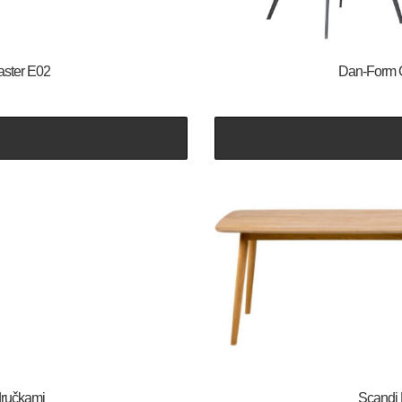
aster E02
​​​​​Dan-Fo
odručkami
Scandi 