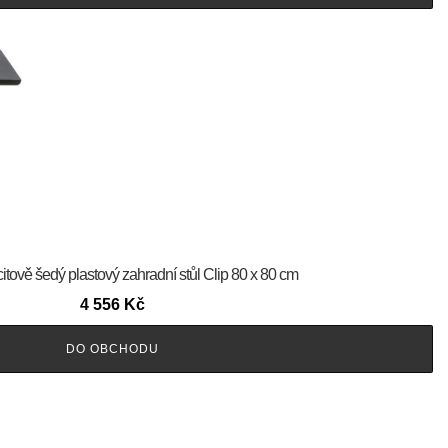
itově šedý plastový zahradní stůl Clip 80 x 80 cm
4 556
Kč
DO OBCHODU