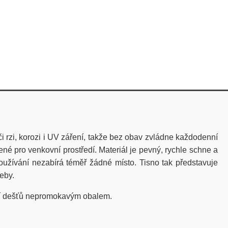
i rzi, korozi i UV záření, takže bez obav zvládne každodenní
né pro venkovní prostředí. Materiál je pevný, rychle schne a
oužívání nezabírá téměř žádné místo. Tisno tak představuje
řeby.
obí dešťů nepromokavým obalem.