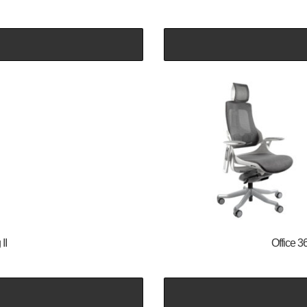
II
Office 3