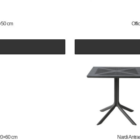
0×50 cm
Offi
120×60 cm
Nardi Antrac