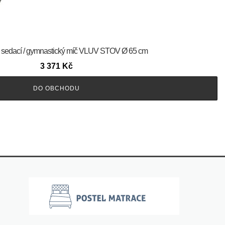
ý sedací / gymnastický míč VLUV STOV Ø 65 cm
3 371
Kč
DO OBCHODU