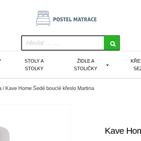
Y
STOLY A
ŽIDLE A
KŘE
STOLKY
STOLIČKY
SE
a
/ Kave Home Šedé bouclé křeslo Martina
Kave Hom