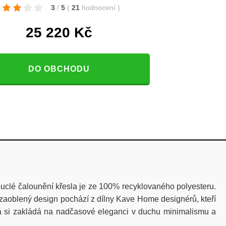
3
/
5
(
21
hodnocení
)
25 220
Kč
DO OBCHODU
ouclé čalounění křesla je ze 100% recyklovaného polyesteru.
ní zaoblený design pochází z dílny Kave Home designérů, kteří
erá si zakládá na nadčasové eleganci v duchu minimalismu a