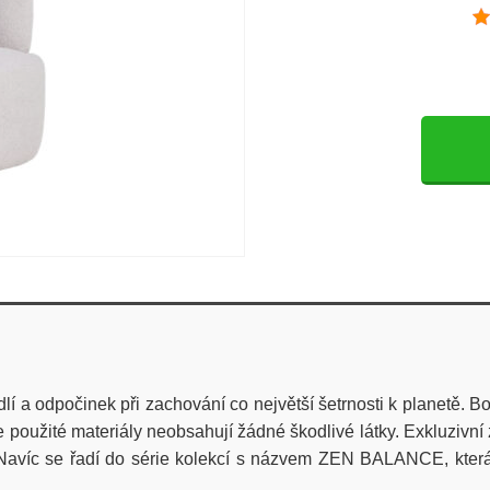
 a odpočinek při zachování co největší šetrnosti k planetě. B
že použité materiály neobsahují žádné škodlivé látky. Exkluziv
na. Navíc se řadí do série kolekcí s názvem ZEN BALANCE, kt