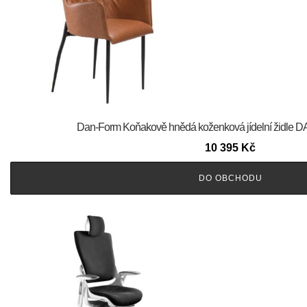
​​​​​Dan-Form Koňakově hnědá koženková jídelní žid
10 395
Kč
DO OBCHODU