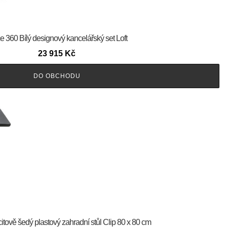
ce 360 Bílý designový kancelářský set Loft
23 915
Kč
DO OBCHODU
itově šedý plastový zahradní stůl Clip 80 x 80 cm