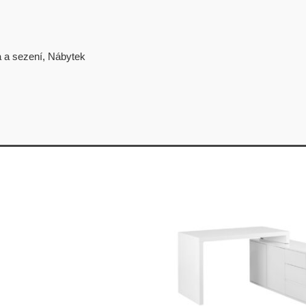
a a sezení
,
Nábytek