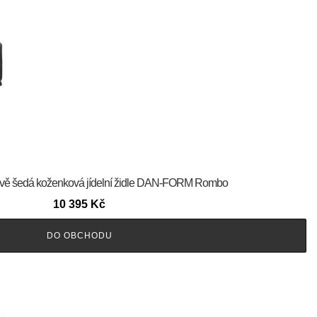
Tmavě šedá koženková jídelní židle DAN-FORM Rombo
10 395
Kč
DO OBCHODU