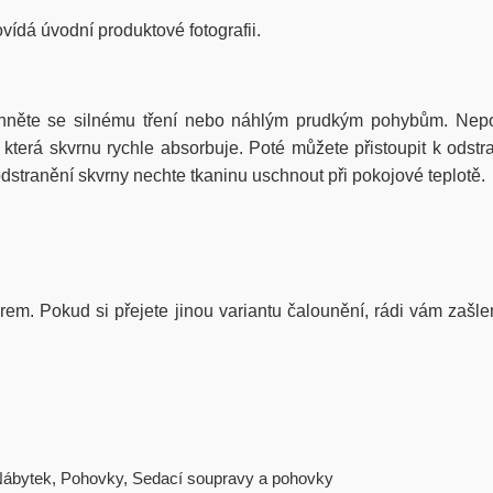
ovídá úvodní produktové fotografii.
hněte se silnému tření nebo náhlým prudkým pohybům. Nepou
erá skvrnu rychle absorbuje. Poté můžete přistoupit k odstra
stranění skvrny nechte tkaninu uschnout při pokojové teplotě.
iérem. Pokud si přejete jinou variantu čalounění, rádi vám zašle
ábytek
,
Pohovky
,
Sedací soupravy a pohovky