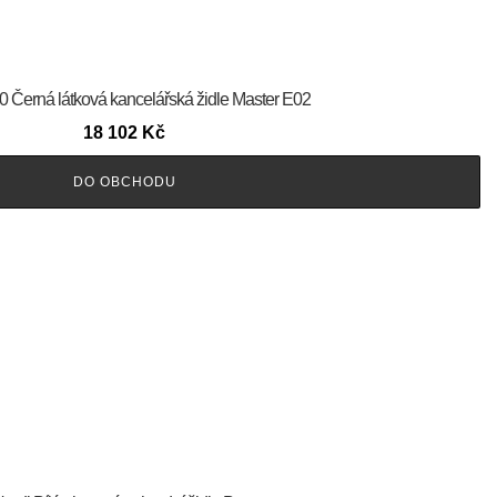
60 Černá látková kancelářská židle Master E02
18 102
Kč
DO OBCHODU