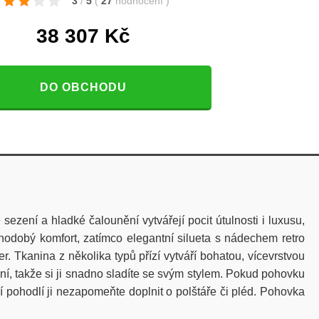
3
/
5
(
27
hodnocení
)
38 307
Kč
DO OBCHODU
zení a hladké čalounění vytvářejí pocit útulnosti i luxusu,
uhodobý komfort, zatímco elegantní silueta s nádechem retro
. Tkanina z několika typů přízí vytváří bohatou, vícevrstvou
, takže si ji snadno sladíte se svým stylem.
Pokud pohovku
ší pohodlí ji nezapomeňte doplnit o polštáře či pléd.
Pohovka