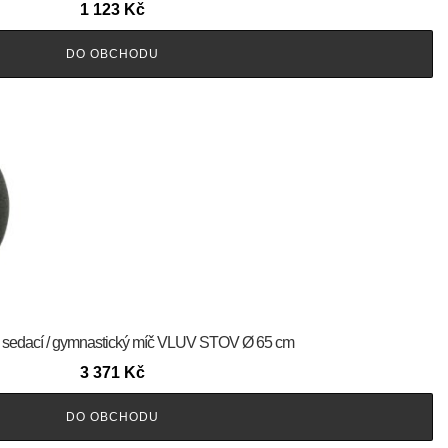
1 123
Kč
DO OBCHODU
ý sedací / gymnastický míč VLUV STOV Ø 65 cm
3 371
Kč
DO OBCHODU