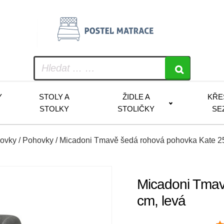
Y
STOLY A
ŽIDLE A
KŘE
STOLKY
STOLIČKY
SE
hovky
/
Pohovky
/ Micadoni Tmavě šedá rohová pohovka Kate 25
Micadoni Tmav
cm, levá