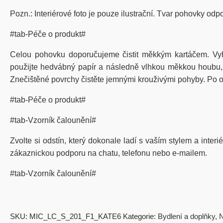
Pozn.: Interiérové foto je pouze ilustrační. Tvar pohovky odp
#tab-Péče o produkt#
Celou pohovku doporučujeme čistit měkkým kartáčem. Vy
použijte hedvábný papír a následně vlhkou měkkou houbu, kt
Znečištěné povrchy čistěte jemnými krouživými pohyby. Po od
#tab-Péče o produkt#
#tab-Vzorník čalounění#
Zvolte si odstín, který dokonale ladí s vaším stylem a inter
zákaznickou podporu na chatu, telefonu nebo e-mailem.
#tab-Vzorník čalounění#
SKU:
MIC_LC_S_201_F1_KATE6
Kategorie:
Bydlení a doplňky
,
N