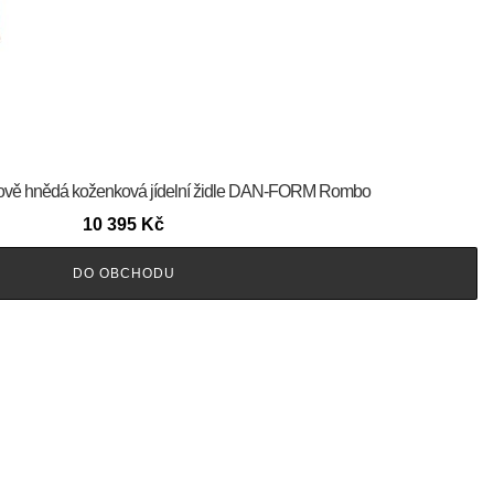
ňakově hnědá koženková jídelní židle DAN-FORM Rombo
10 395
Kč
DO OBCHODU