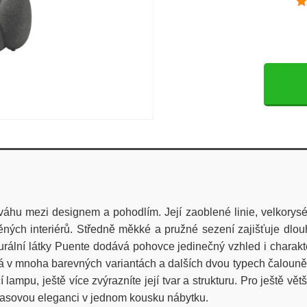
 mezi designem a pohodlím. Její zaoblené linie, velkorysé se
děných interiérů. Středně měkké a pružné sezení zajišťuje dlo
urální látky Puente dodává pohovce jedinečný vzhled i charakter
á v mnoha barevných variantách a dalších dvou typech čalounění
lampu, ještě více zvýrazníte její tvar a strukturu. Pro ještě vět
nadčasovou eleganci v jednom kousku nábytku.