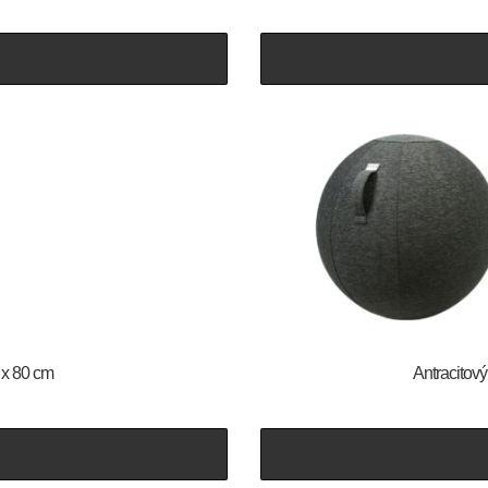
 x 80 cm
Antracitov