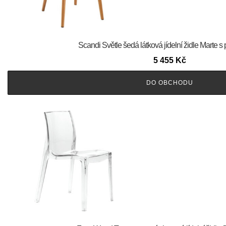
Scandi Světle šedá látková jídelní židle Marte 
5 455
Kč
DO OBCHODU