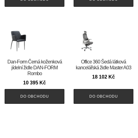
​​​​​Dan-Form Černá koženková
Office 360 Šedá látková
jídelní židle DAN-FORM
kancelářská židle Master A03
Rombo
18 102
Kč
10 395
Kč
DO OBCHODU
DO OBCHODU