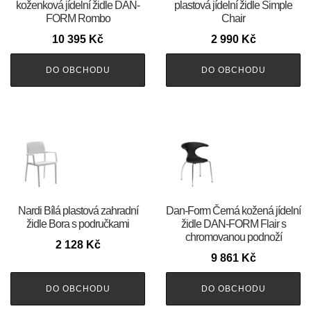
koženková jídelní židle DAN-
plastová jídelní židle Simple
FORM Rombo
Chair
10 395
Kč
2 990
Kč
DO OBCHODU
DO OBCHODU
Nardi Bílá plastová zahradní
​​​​​Dan-Form Černá kožená jídelní
židle Bora s područkami
židle DAN-FORM Flair s
chromovanou podnoží
2 128
Kč
9 861
Kč
DO OBCHODU
DO OBCHODU