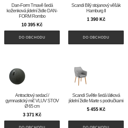
​​​​​Dan-Form Tmavě šedá
Scandi Bílý stojanový věšák
koženková jídelní židle DAN-
Hamburg II
FORM Rombo
1 390
Kč
10 395
Kč
DO OBCHODU
DO OBCHODU
Antracitový sedací /
Scandi Světle šedá látková
gymnastický míč VLUV STOV
jídelní židle Marte s područkami
Ø 65 cm
5 455
Kč
3 371
Kč
DO OBCHODU
DO OBCHODU