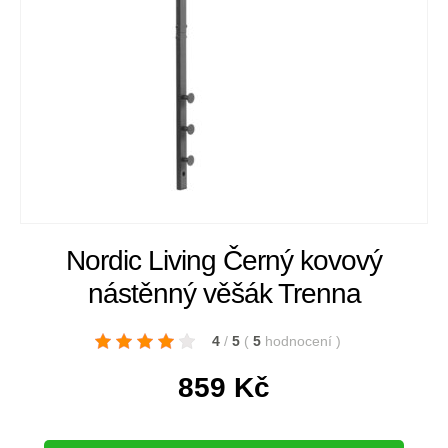
Nordic Living Černý kovový
nástěnný věšák Trenna
4
/
5
(
5
hodnocení
)
859
Kč