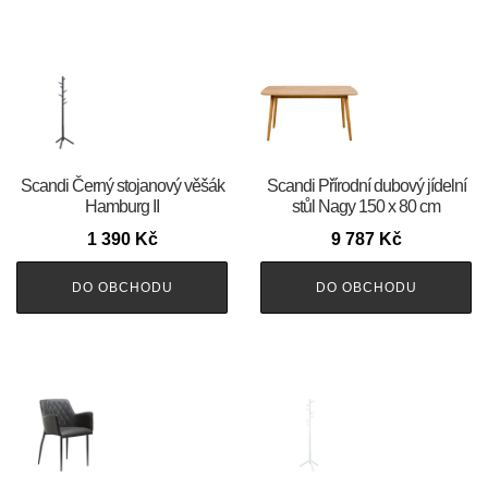
Scandi Černý stojanový věšák
Scandi Přírodní dubový jídelní
Hamburg II
stůl Nagy 150 x 80 cm
1 390
Kč
9 787
Kč
DO OBCHODU
DO OBCHODU