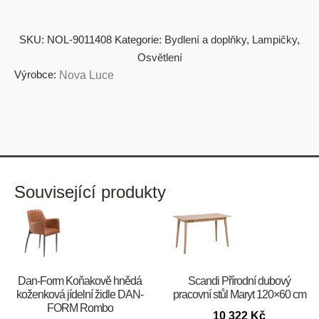
SKU:
NOL-9011408
Kategorie:
Bydlení a doplňky
,
Lampičky
,
Osvětlení
Výrobce:
Nova Luce
Související produkty
​​​​​Dan-Form Koňakově hnědá
Scandi Přírodní dubový
koženková jídelní židle DAN-
pracovní stůl Maryt 120×60 cm
FORM Rombo
10 322
Kč