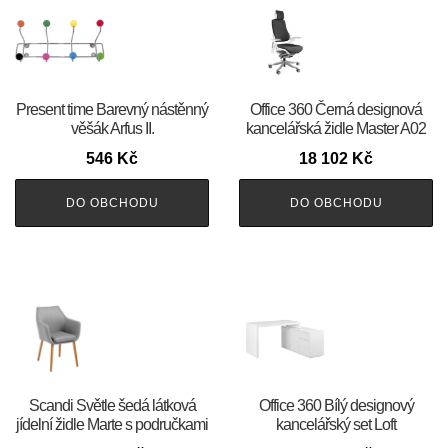
Present time Barevný nástěnný
Office 360 Černá designová
věšák Arfus II.
kancelářská židle Master A02
546
Kč
18 102
Kč
DO OBCHODU
DO OBCHODU
Scandi Světle šedá látková
Office 360 Bílý designový
jídelní židle Marte s područkami
kancelářský set Loft