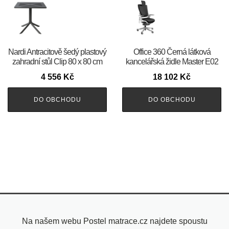
Nardi Antracitově šedý plastový
Office 360 Černá látková
zahradní stůl Clip 80 x 80 cm
kancelářská židle Master E02
4 556
Kč
18 102
Kč
DO OBCHODU
DO OBCHODU
Na našem webu Postel matrace.cz najdete spoustu