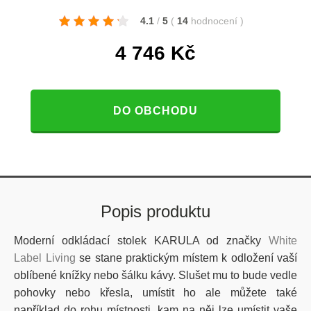
4.1
/
5
(
14
hodnocení
)
4 746
Kč
DO OBCHODU
Popis produktu
Moderní odkládací stolek KARULA od značky
White
Label Living
se stane praktickým místem k odložení vaší
oblíbené knížky nebo šálku kávy. Slušet mu to bude vedle
pohovky nebo křesla, umístit ho ale můžete také
například do rohu místnosti, kam na něj lze umístit vaše