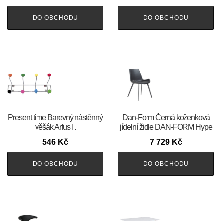
DO OBCHODU
DO OBCHODU
Present time Barevný nástěnný
​​​​​Dan-Form Černá koženková
věšák Arfus II.
jídelní židle DAN-FORM Hype
546
Kč
7 729
Kč
DO OBCHODU
DO OBCHODU