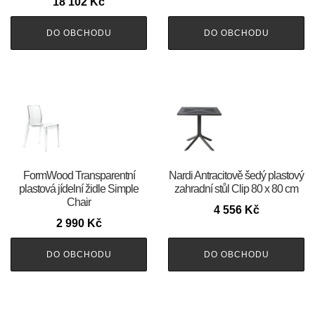
18 102
Kč
DO OBCHODU
DO OBCHODU
FormWood Transparentní
Nardi Antracitově šedý plastový
plastová jídelní židle Simple
zahradní stůl Clip 80 x 80 cm
Chair
4 556
Kč
2 990
Kč
DO OBCHODU
DO OBCHODU