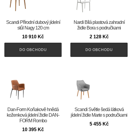
Scandi Přírodní dubový jídelní
Nardi Bílá plastová zahradní
stůl Nagy 120 cm
židle Bora s područkami
10 910
Kč
2 128
Kč
DO OBCHODU
DO OBCHODU
​​​​​Dan-Form Koňakově hnědá
Scandi Světle šedá látková
koženková jídelní židle DAN-
jídelní židle Marte s područkami
FORM Rombo
5 455
Kč
10 395
Kč