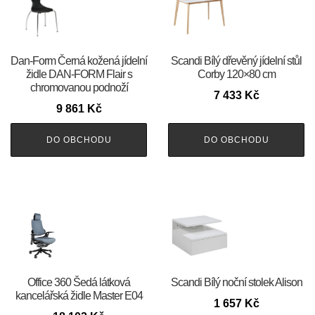
​​​​​Dan-Form Černá kožená jídelní
Scandi Bílý dřevěný jídelní stůl
židle DAN-FORM Flair s
Corby 120×80 cm
chromovanou podnoží
7 433
Kč
9 861
Kč
DO OBCHODU
DO OBCHODU
Office 360 Šedá látková
Scandi Bílý noční stolek Alison
kancelářská židle Master E04
1 657
Kč