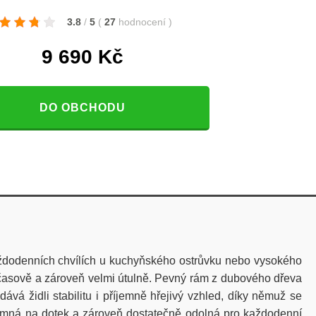
3.8
/
5
(
27
hodnocení
)
9 690
Kč
DO OBCHODU
každodenních chvílích u kuchyňského ostrůvku nebo vysokého
dčasově a zároveň velmi útulně. Pevný rám z dubového dřeva
dává židli stabilitu i příjemně hřejivý vzhled, díky němuž se
íjemná na dotek a zároveň dostatečně odolná pro každodenní