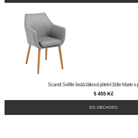
Scandi Světle šedá látková jídelní židle Marte 
5 455
Kč
DO OBCHODU