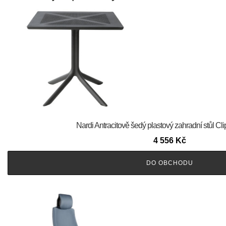
Nardi Antracitově šedý plastový zahradní stůl Cl
4 556
Kč
DO OBCHODU