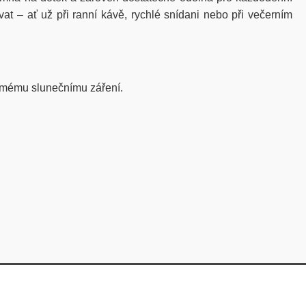
vat – ať už při ranní kávě, rychlé snídani nebo při večerním
římému slunečnímu záření.