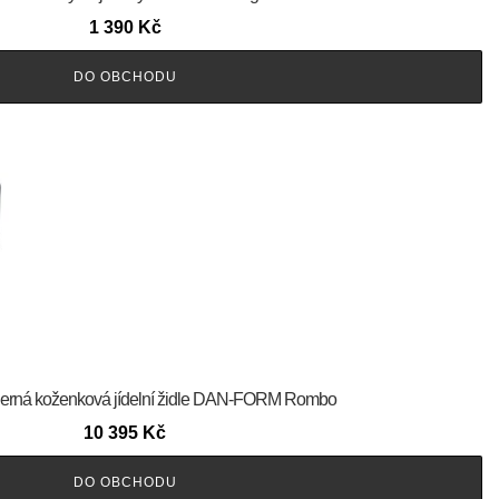
1 390
Kč
DO OBCHODU
rm Černá koženková jídelní židle DAN-FORM Rombo
10 395
Kč
DO OBCHODU