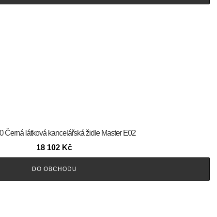
60 Černá látková kancelářská židle Master E02
18 102
Kč
DO OBCHODU