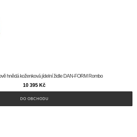
ňakově hnědá koženková jídelní židle DAN-FORM Rombo
10 395
Kč
DO OBCHODU