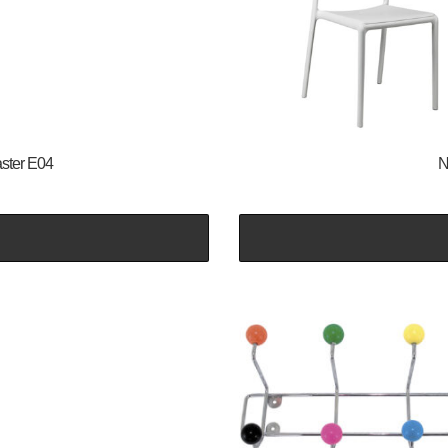
aster E04
N