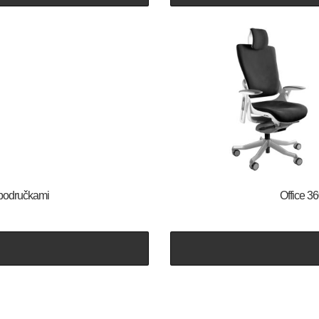
s područkami
Office 3