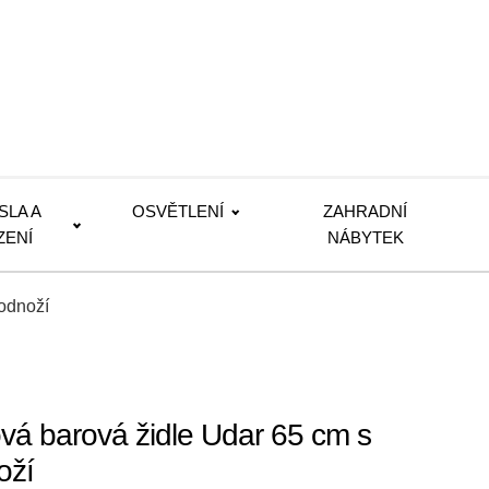
SLA A
OSVĚTLENÍ
ZAHRADNÍ
ZENÍ
NÁBYTEK
odnoží
 barová židle Udar 65 cm s
oží