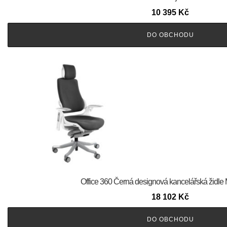
10 395
Kč
DO OBCHODU
Office 360 Černá designová kancelářská židle
18 102
Kč
DO OBCHODU