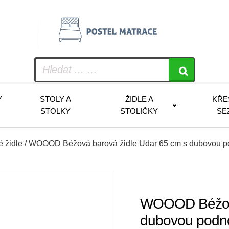
Y
STOLY A
ŽIDLE A
KŘE
STOLKY
STOLIČKY
SE
 židle
/ WOOOD Béžová barová židle Udar 65 cm s dubovou p
WOOOD Béžová
dubovou podn