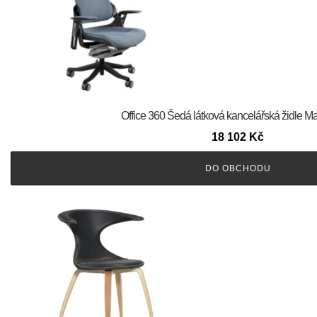
Office 360 Šedá látková kancelářská židle M
18 102
Kč
DO OBCHODU