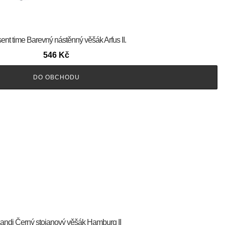
ent time Barevný nástěnný věšák Arfus II.
546
Kč
DO OBCHODU
andi Černý stojanový věšák Hamburg II