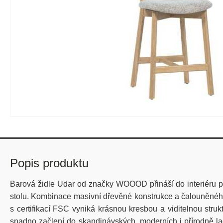
Popis produktu
Barová židle Udar od značky WOOOD přináší do interiéru př
stolu. Kombinace masivní dřevěné konstrukce a čalouněného
s certifikací FSC vyniká krásnou kresbou a viditelnou strukt
snadno začlení do skandinávských, moderních i přírodně la