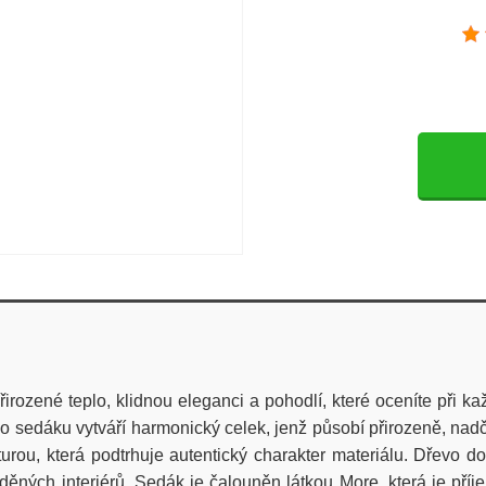
irozené teplo, klidnou eleganci a pohodlí, které oceníte při 
 sedáku vytváří harmonický celek, jenž působí přirozeně, na
urou, která podtrhuje autentický charakter materiálu. Dřevo do
děných interiérů. Sedák je čalouněn látkou More, která je př