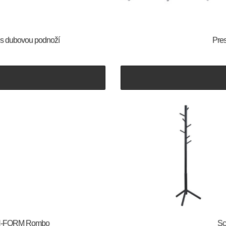
r s dubovou podnoží
Pres
 DAN-FORM Rombo
Sc