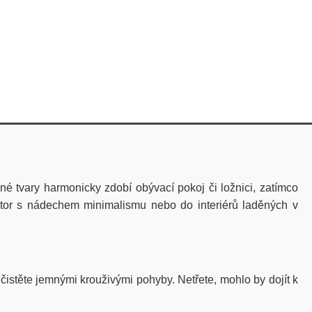
lené tvary harmonicky zdobí obývací pokoj či ložnici, zatímco
tor s nádechem minimalismu nebo do interiérů laděných v
istěte jemnými krouživými pohyby. Netřete, mohlo by dojít k