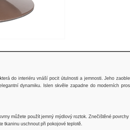
která do interiéru vnáší pocit útulnosti a jemnosti. Jeho zaob
legantní dynamiku. Islen skvěle zapadne do moderních pros
rny můžete použít jemný mýdlový roztok. Znečištěné povrchy č
te tkaninu uschnout při pokojové teplotě.