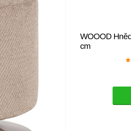
WOOOD Hnědý b
cm