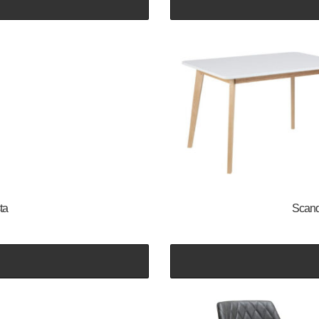
ta
Scandi