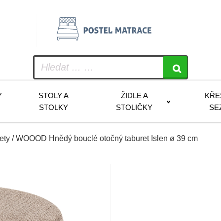
Y
STOLY A
ŽIDLE A
KŘE
STOLKY
STOLIČKY
SE
ety
/ WOOOD Hnědý bouclé otočný taburet Islen ø 39 cm