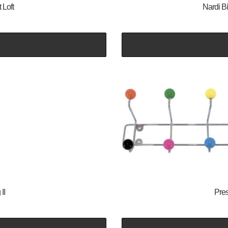
 Loft
Nardi Bí
II
Pres