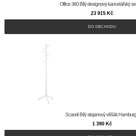
Office 360 Bílý designový kancelářský set
23 915
Kč
DO OBCHODU
Scandi Bílý stojanový věšák Hamburg 
1 390
Kč