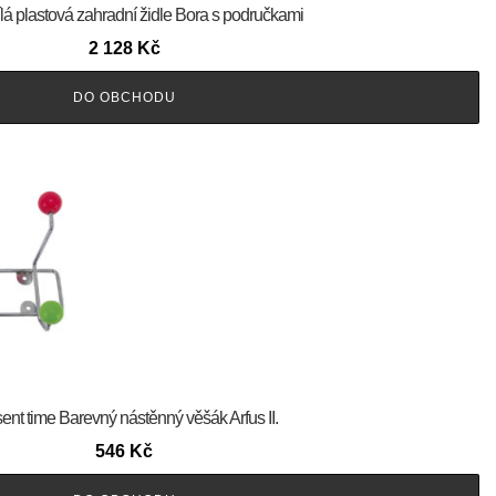
lá plastová zahradní židle Bora s područkami
2 128
Kč
DO OBCHODU
ent time Barevný nástěnný věšák Arfus II.
546
Kč