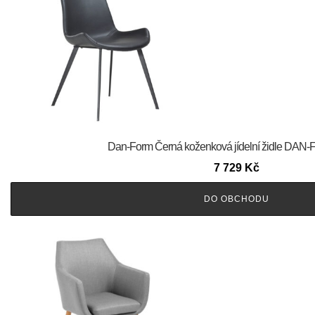
​​​​​Dan-Form Černá koženková jídelní židle D
7 729
Kč
DO OBCHODU