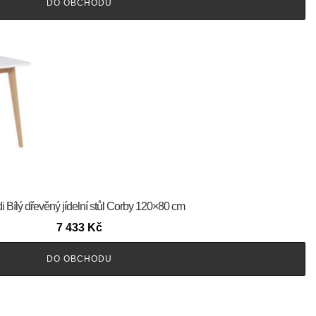
DO OBCHODU
 Bílý dřevěný jídelní stůl Corby 120×80 cm
7 433
Kč
DO OBCHODU