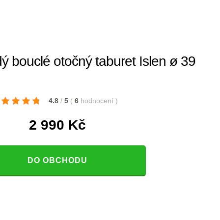
ouclé otočný taburet Islen ø 39
4.8
/
5
(
6
hodnocení
)
2 990
Kč
DO OBCHODU