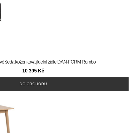
Tmavě šedá koženková jídelní židle DAN-FORM Rombo
10 395
Kč
DO OBCHODU