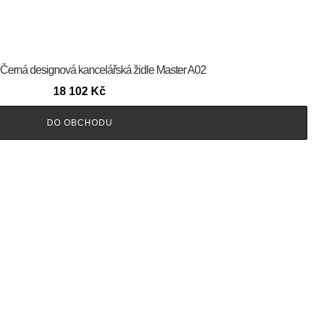
 Černá designová kancelářská židle Master A02
18 102
Kč
DO OBCHODU