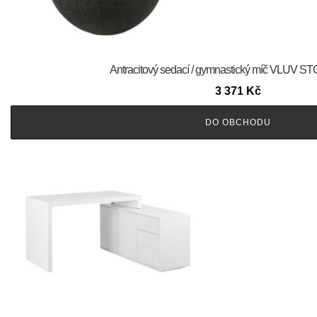
Antracitový sedací / gymnastický míč VLUV S
3 371
Kč
DO OBCHODU