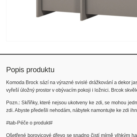
Popis produktu
Komoda Brock sází na výrazné svislé drážkování a dekor jasa
vyřeší úložný prostor v obývacím pokoji i ložnici. Brcok skv
Pozn.: Skříňky, které nejsou ukotveny ke zdi, se mohou jedn
zdi. Abyste předešli nehodám, nábytek namontujte ke zdi ihn
#tab-Péče o produkt#
Ošetřené borovicové dřevo se snadno čistí mírně vlhkým had