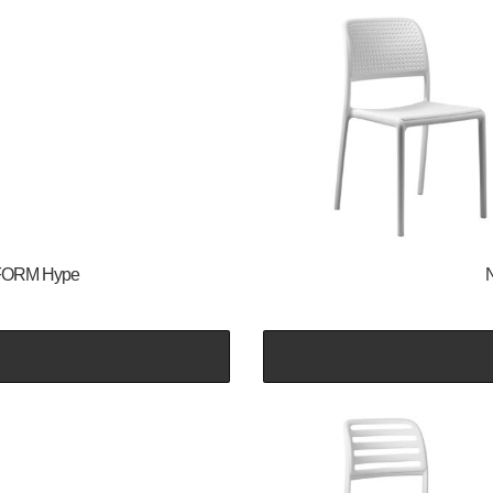
AN-FORM Hype
N