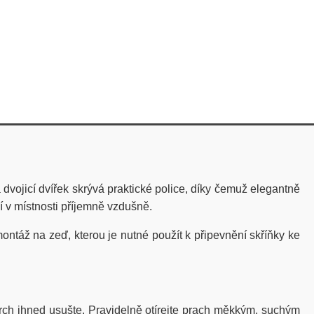
dvojicí dvířek skrývá praktické police, díky čemuž elegantně
í v místnosti příjemně vzdušně.
ontáž na zeď, kterou je nutné použít k připevnění skříňky ke
vrch ihned usušte. Pravidelně otírejte prach měkkým, suchým