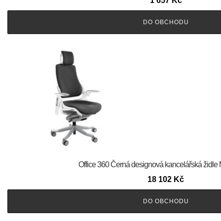
1 657
Kč
DO OBCHODU
Office 360 Černá designová kancelářská židle
18 102
Kč
DO OBCHODU