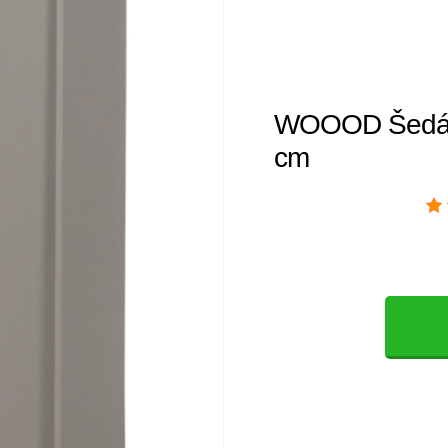
WOOOD Šedá d
cm