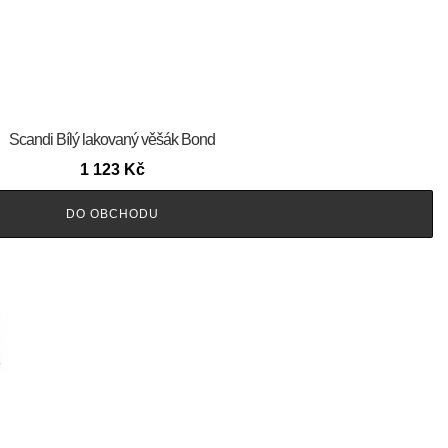
Scandi Bílý lakovaný věšák Bond
1 123
Kč
DO OBCHODU