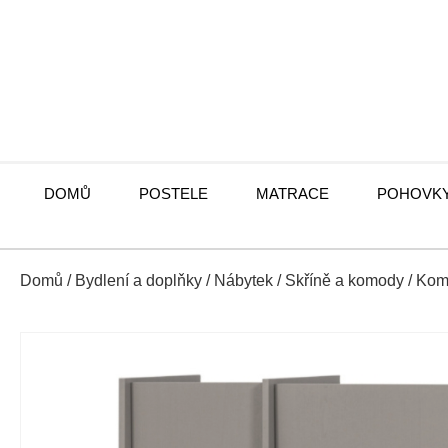
DOMŮ
POSTELE
MATRACE
POHOVK
Domů
/
Bydlení a doplňky
/
Nábytek
/
Skříně a komody
/
Kom