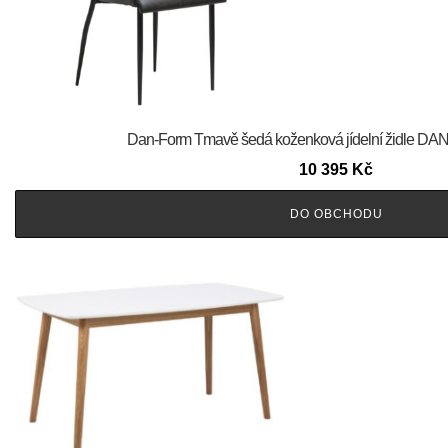
​​​​​Dan-Form Tmavě šedá koženková jídelní židle
10 395
Kč
DO OBCHODU