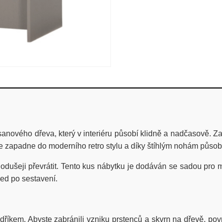
nového dřeva, který v interiéru působí klidně a nadčasově. Za 
ěle zapadne do moderního retro stylu a díky štíhlým nohám působ
odušeji převrátit. Tento kus nábytku je dodáván se sadou pro m
ed po sestavení.
říkem. Abyste zabránili vzniku prstenců a skvrn na dřevě, po