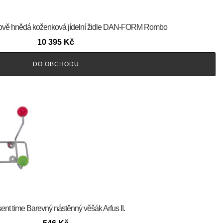
ňakově hnědá koženková jídelní židle DAN-FORM Rombo
10 395
Kč
DO OBCHODU
ent time Barevný nástěnný věšák Arfus II.