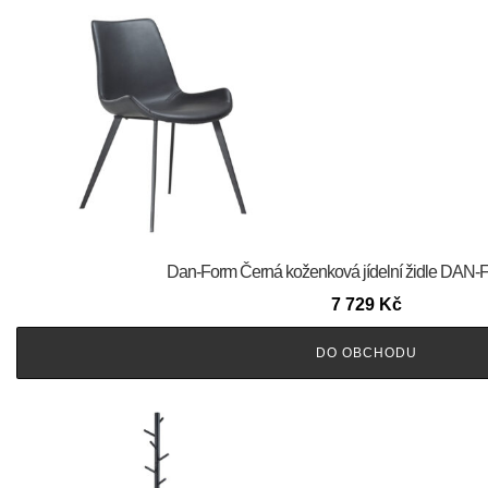
​​​​​Dan-Form Černá koženková jídelní židle D
7 729
Kč
DO OBCHODU