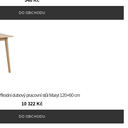
546
Kč
DO OBCHODU
řírodní dubový pracovní stůl Maryt 120×60 cm
10 322
Kč
DO OBCHODU